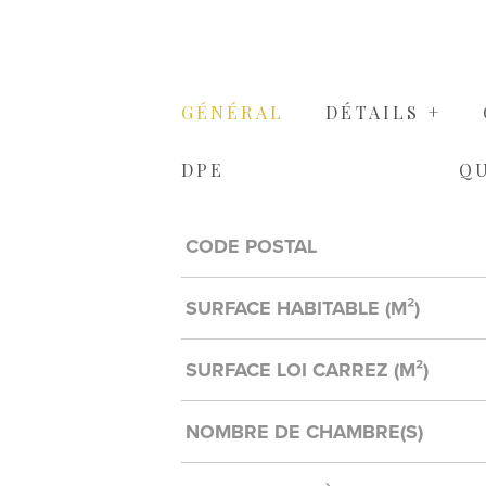
GÉNÉRAL
DÉTAILS +
DPE
Q
Caractérisque
Valeurs
CODE POSTAL
SURFACE HABITABLE (M²)
SURFACE LOI CARREZ (M²)
NOMBRE DE CHAMBRE(S)