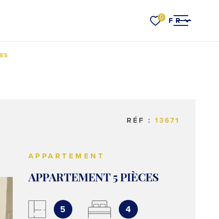
Langue
0
FR
ACCUEIL
CES
VENTES
RÉF :
13671
RER
VOIR LES
1
ANNONCES
LOCATI
APPARTEMENT
RÉINITIALISER LES FILTRES
ESTIMER VOTRE
APPARTEMENT 5 PIÈCES
BIEN
5
4