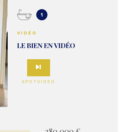
NOTRE 
1
CONTAC
VIDÉO
LE BIEN EN VIDÉO
SPOTVIDEO
280 000 €