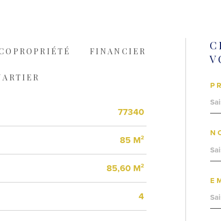
C
COPROPRIÉTÉ
FINANCIER
V
UARTIER
P
77340
N
85 M²
85,60 M²
E
4