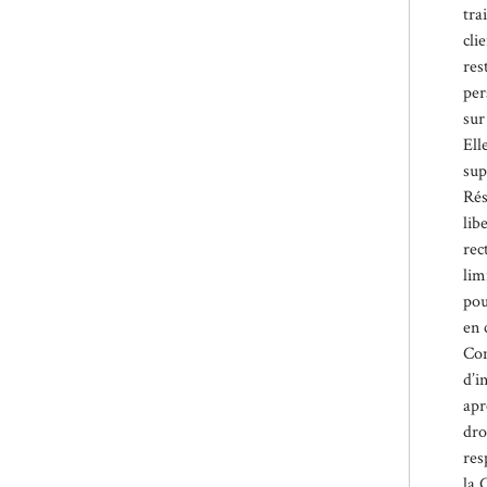
tra
cli
res
per
sur
Ell
sup
Rés
lib
rec
lim
pou
en 
Con
d’i
apr
dro
res
la 