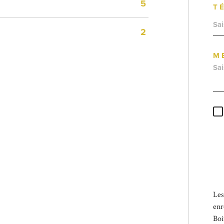
5
T
2
M
* 
obl
Les
enr
Boi