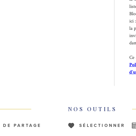
lis
Blo
ici 
la 
inv
dan
Ce 
Pol
d'u
NOS OUTILS
S DE PARTAGE
SÉLECTIONNER