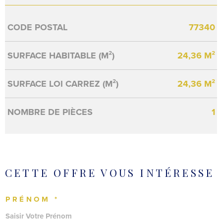
Caractérisque
Valeurs
CODE POSTAL
77340
SURFACE HABITABLE (M²)
24,36 M²
SURFACE LOI CARREZ (M²)
24,36 M²
NOMBRE DE PIÈCES
1
CETTE OFFRE
VOUS INTÉRESSE
PRÉNOM *