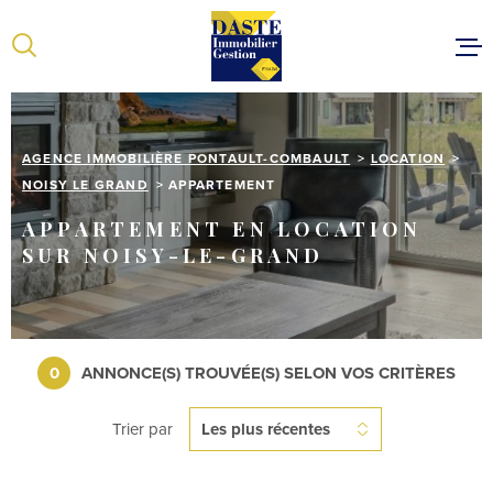
Aller
Aller
Aller
Aller
à
à
au
au
:
la
menu
contenu
recherche
principal
ACCUEIL
VENTES
AGENCE IMMOBILIÈRE PONTAULT-COMBAULT
LOCATION
LOCATIONS
NOISY LE GRAND
APPARTEMENT
ESTIMER VOT
APPARTEMENT EN LOCATION
SUR NOISY-LE-GRAND
NOTRE ÉQUIP
CONTACT
0
ANNONCE(S) TROUVÉE(S) SELON VOS CRITÈRES
Trier par
Les plus récentes