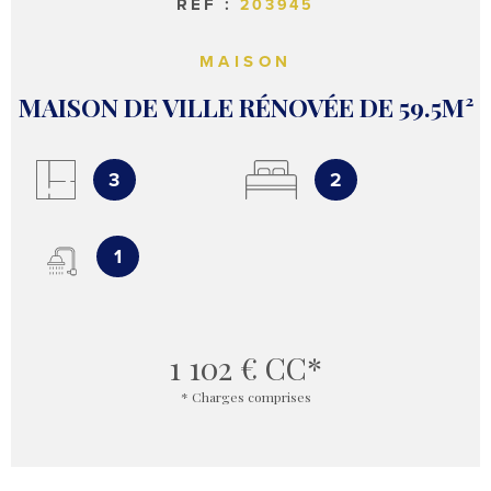
RÉF :
203945
MAISON
MAISON DE VILLE RÉNOVÉE DE 59.5M²
3
2
1
1 102 €
CC*
* Charges comprises