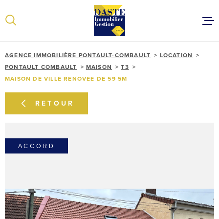
Aller
Aller
Aller
Aller
à
à
au
au
:
la
menu
contenu
recherche
principal
ACCUEIL
AGENCE IMMOBILIÈRE PONTAULT-COMBAULT
LOCATION
VENTES
PONTAULT COMBAULT
MAISON
T3
MAISON DE VILLE RENOVEE DE 59 5M
LOCATIONS
ESTIMER VOT
RETOUR
NOTRE ÉQUIP
CONTACT
ACCORD