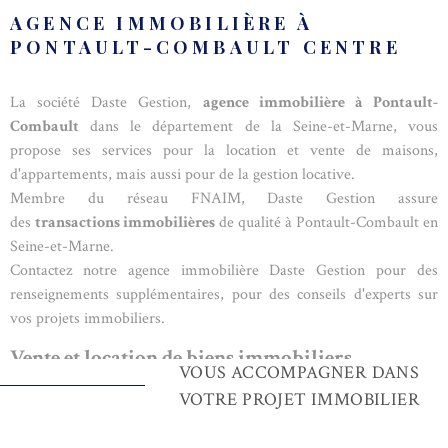
AGENCE IMMOBILIÈRE À
PONTAULT-COMBAULT CENTRE
La société Daste Gestion,
agence immobilière à Pontault-
Combault
dans le département de la Seine-et-Marne, vous
propose ses services pour la location et vente de maisons,
d'appartements, mais aussi pour de la gestion locative.
Membre du réseau FNAIM, Daste Gestion assure
des
transactions immobilières
de qualité à Pontault-Combault en
Seine-et-Marne.
Contactez notre agence immobilière Daste Gestion pour des
renseignements supplémentaires, pour des conseils d'experts sur
vos projets immobiliers.
Vente et location de biens immobiliers
VOUS ACCOMPAGNER DANS
L'agence Daste Gestion à Pontault-Combault en Seine-et-Marne et
VOTRE PROJET IMMOBILIER
intervient dans le secteur immobilier en tant qu'agence
immobilière et administrateur de biens. Vous pouvez faire appel à