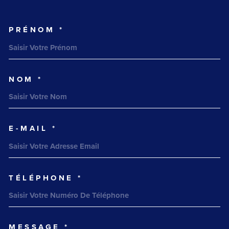
PRÉNOM *
TRAD_MELTEM_VOSCOORDONNEES
NOM *
E-MAIL *
TÉLÉPHONE *
MESSAGE *
TRAD_MELTEM_VOREDEMANDE