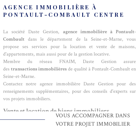
AGENCE IMMOBILIÈRE À
PONTAULT-COMBAULT CENTRE
La société Daste Gestion,
agence immobilière à Pontault-
Combault
dans le département de la Seine-et-Marne, vous
propose ses services pour la location et vente de maisons,
d'appartements, mais aussi pour de la gestion locative.
Membre du réseau FNAIM, Daste Gestion assure
des
transactions immobilières
de qualité à Pontault-Combault en
Seine-et-Marne.
Contactez notre agence immobilière Daste Gestion pour des
renseignements supplémentaires, pour des conseils d'experts sur
vos projets immobiliers.
Vente et location de biens immobiliers
VOUS ACCOMPAGNER DANS
L'agence Daste Gestion à Pontault-Combault en Seine-et-Marne et
VOTRE PROJET IMMOBILIER
intervient dans le secteur immobilier en tant qu'agence
immobilière et administrateur de biens. Vous pouvez faire appel à