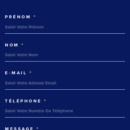
PRÉNOM *
TRAD_MELTEM_VOSCOORDONNEES
NOM *
E-MAIL *
TÉLÉPHONE *
MESSAGE *
TRAD_MELTEM_VOREDEMANDE