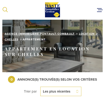
Aller
Aller
Aller
Aller
à
à
au
au
:
la
menu
contenu
recherche
principal
ACCUEIL
VENTES
AGENCE IMMOBILIÈRE PONTAULT-COMBAULT
LOCATION
LOCATIONS
CHELLES
APPARTEMENT
ESTIMER VOT
APPARTEMENT EN LOCATION
SUR CHELLES
NOTRE ÉQUIP
CONTACT
0
ANNONCE(S) TROUVÉE(S) SELON VOS CRITÈRES
Trier par
Les plus récentes